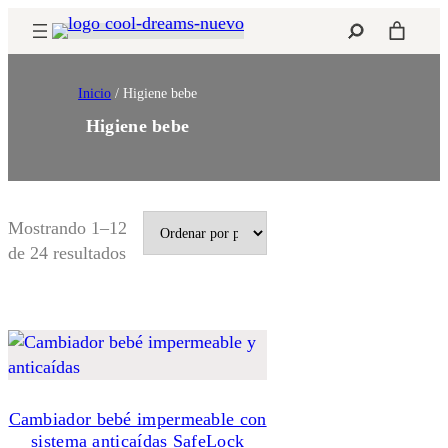
Saltar
Buscar
al
contenido
Inicio
/ Higiene bebe
Higiene bebe
Mostrando 1–12
Ordenado
de 24 resultados
por
popularidad
Cambiador bebé impermeable con
sistema anticaídas SafeLock