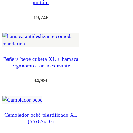
portátil
19,74
€
Bañera bebé cubeta XL + hamaca
ergonómica antideslizante
34,99
€
Cambiador bebé plastificado XL
(55x87x10)