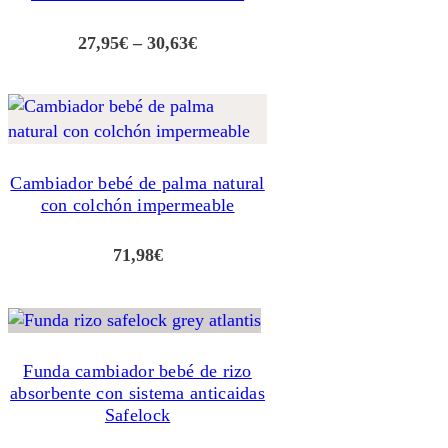
Rango
27,95
€
–
30,63
€
de
precios:
desde
27,95€
hasta
Cambiador bebé de palma natural
30,63€
con colchón impermeable
71,98
€
Funda cambiador bebé de rizo
absorbente con sistema anticaidas
Safelock