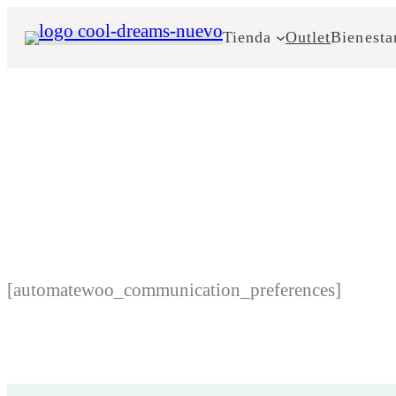
Saltar
Tienda
Outlet
Bienesta
al
contenido
[automatewoo_communication_preferences]