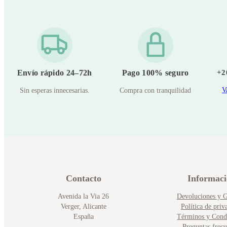
Envío rápido 24–72h
Pago 100% seguro
+2
V
Sin esperas innecesarias.
Compra con tranquilidad
Contacto
Informac
Avenida la Via 26
Devoluciones y G
Verger, Alicante
Política de priv
España
Términos y Cond
Preguntas frecu