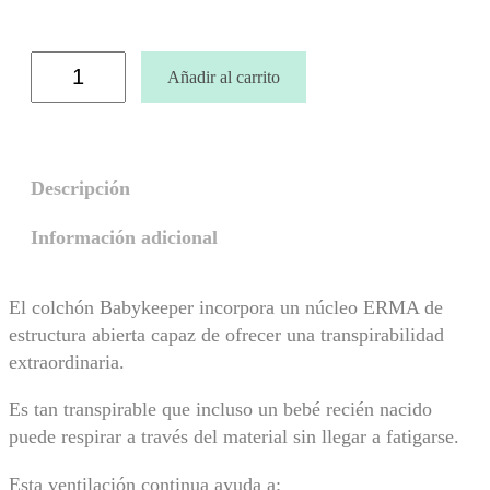
,
0
0
C
Añadir al carrito
o
€
l
h
c
a
h
ó
s
n
Descripción
t
s
a
a
Información adicional
4
n
i
0
t
9
El colchón Babykeeper incorpora un núcleo ERMA de
a
,
r
estructura abierta capaz de ofrecer una transpirabilidad
i
0
extraordinaria.
o
0
P
Es tan transpirable que incluso un bebé recién nacido
€
R
O
puede respirar a través del material sin llegar a fatigarse.
b
i
Esta ventilación continua ayuda a: