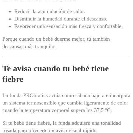
o
t
Reducir la acumulación de calor.
i
Disminuir la humedad durante el descanso.
c
s
Favorecer una sensación más fresca y confortable.
B
a
Porque cuando un bebé duerme mejor, tú también
b
descansas más tranquilo.
y
k
e
e
Te avisa cuando tu bebé tiene
p
e
fiebre
r
c
a
La funda PRObiotics actúa como sábana bajera e incorpora
n
un sistema termosensible que cambia ligeramente de color
t
i
cuando la temperatura corporal supera los 37,5 ºC.
d
a
Si tu bebé tiene fiebre, la funda adquiere una tonalidad
d
rosada para ofrecerte un aviso visual rápido.