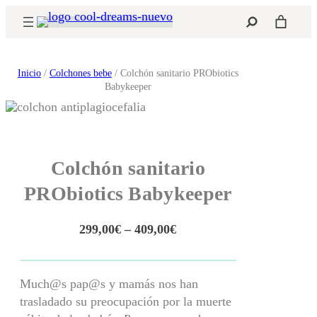
Saltar
Buscar
al
contenido
Inicio
/
Colchones bebe
/ Colchón sanitario PRObiotics
Babykeeper
Colchón sanitario
PRObiotics Babykeeper
R
299,00
€
–
409,00
€
a
n
g
Much@s pap@s y mamás nos han
o
trasladado su preocupación por la muerte
d