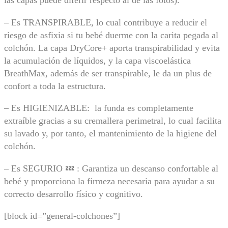
las capas puede diferir respecto al de las fotos).
u
l
– Es TRANSPIRABLE, lo cual contribuye a reducir el
a
riesgo de asfixia si tu bebé duerme con la carita pegada al
a
b
colchón. La capa DryCore+ aporta transpirabilidad y evita
i
la acumulación de líquidos, y la capa viscoelástica
e
BreathMax, además de ser transpirable, le da un plus de
r
confort a toda la estructura.
t
a
y
– Es HIGIENIZABLE: la funda es completamente
B
extraíble gracias a su cremallera perimetral, lo cual facilita
r
su lavado y, por tanto, el mantenimiento de la higiene del
e
a
colchón.
t
h
– Es SEGURIO 💤 : Garantiza un descanso confortable al
M
bebé y proporciona la firmeza necesaria para ayudar a su
a
x
correcto desarrollo físico y cognitivo.
C
e
[block id=”general-colchones”]
r