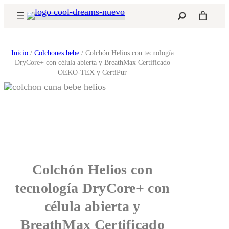
Saltar
Buscar
al
contenido
Inicio
/
Colchones bebe
/ Colchón Helios con tecnología
DryCore+ con célula abierta y BreathMax Certificado
OEKO-TEX y CertiPur
Colchón Helios con
tecnología DryCore+ con
célula abierta y
BreathMax Certificado