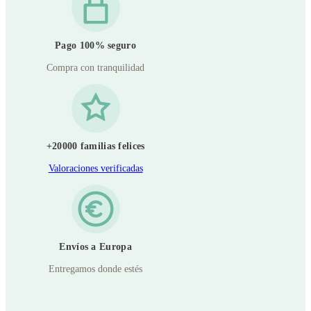
r
c
a
Pago 100% seguro
n
t
Compra con tranquilidad
i
d
a
d
+20000 familias felices
Valoraciones verificadas
Envíos a Europa
Entregamos donde estés