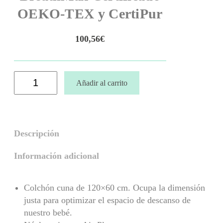
OEKO-TEX y CertiPur
100,56
€
C
Añadir al carrito
o
l
c
h
ó
n
Descripción
H
e
Información adicional
l
i
o
Colchón cuna de 120×60 cm. Ocupa la dimensión
s
c
justa para optimizar el espacio de descanso de
o
nuestro bebé.
n