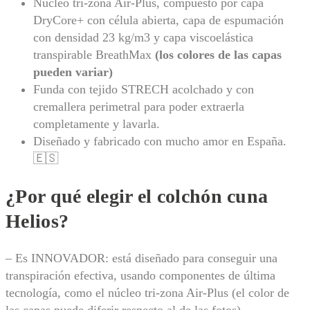
Núcleo tri-zona Air-Plus, compuesto por capa
t
e
DryCore+ con célula abierta, capa de espumación
c
con densidad 23 kg/m3 y capa viscoelástica
n
transpirable BreathMax
(los colores de las capas
o
l
pueden variar)
o
Funda con tejido STRECH acolchado y con
g
cremallera perimetral para poder extraerla
í
completamente y lavarla.
a
D
Diseñado y fabricado con mucho amor en España.
r
🇪🇸
y
C
o
¿Por qué elegir el colchón cuna
r
e
Helios?
+
c
o
– Es INNOVADOR: está diseñado para conseguir una
n
transpiración efectiva, usando componentes de última
c
tecnología, como el núcleo tri-zona Air-Plus (el color de
é
l