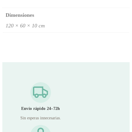
t
i
f
Dimensiones
i
c
120 × 60 × 10 cm
a
d
o
O
E
K
O
-
T
E
X
y
C
e
r
Envío rápido 24–72h
t
Sin esperas innecesarias.
i
P
u