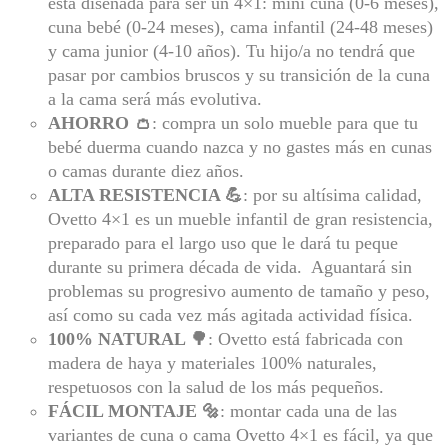
está diseñada para ser un 4×1: mini cuna (0-6 meses),
cuna bebé (0-24 meses), cama infantil (24-48 meses)
y cama junior (4-10 años). Tu hijo/a no tendrá que
pasar por cambios bruscos y su transición de la cuna
a la cama será más evolutiva.
AHORRO 👛
: compra un solo mueble para que tu
bebé duerma cuando nazca y no gastes más en cunas
o camas durante diez años.
ALTA RESISTENCIA 💪
: por su altísima calidad,
Ovetto 4×1 es un mueble infantil de gran resistencia,
preparado para el largo uso que le dará tu peque
durante su primera década de vida. Aguantará sin
problemas su progresivo aumento de tamaño y peso,
así como su cada vez más agitada actividad física.
100% NATURAL 🌳
: Ovetto está fabricada con
madera de haya y materiales 100% naturales,
respetuosos con la salud de los más pequeños.
FÁCIL MONTAJE 🔩
: montar cada una de las
variantes de cuna o cama Ovetto 4×1 es fácil, ya que