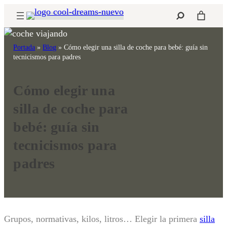
Saltar
Buscar
al
contenido
Portada
»
Blog
»
Cómo elegir una silla de coche para bebé: guía sin
tecnicismos para padres
Cómo elegir una
silla de coche para
bebé: guía sin
tecnicismos para
padres
Grupos, normativas, kilos, litros… Elegir la primera
silla