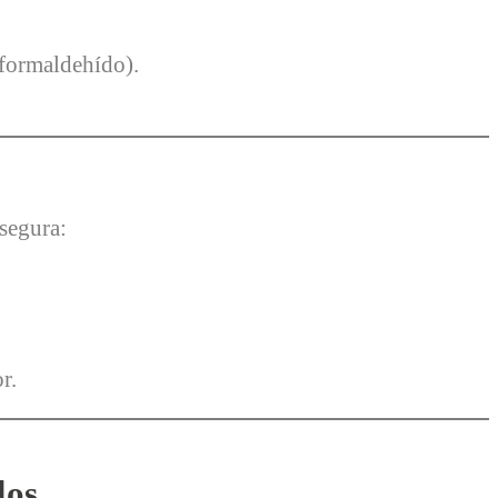
 formaldehído).
 segura:
r.
dos