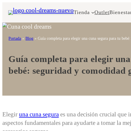
Saltar
Tienda
Outlet
Bienesta
al
contenido
Portada
»
Blog
»
Guía completa para elegir una cuna segura para tu bebé
Guía completa para elegir una
bebé: seguridad y comodidad 
Elegir
una cuna segura
es una decisión crucial que i
aspectos fundamentales para ayudarte a tomar la mej